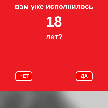
вам уже исполнилось
18
лет?
НЕТ
ДА