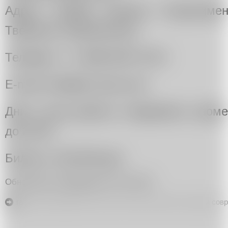
Адрес: 125009, Москва, Старопимен
Тверская, Маяковская).
Телефон: +7 (495) 650-75-54
E-mail: info@art-story.com
Дни и часы работы: ежедневно, кроме
до 20.00.
Билеты: 100-200 руб.
Обновление информации 24.01.2021
галереи современного искусства России
(101),
галереи сов