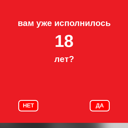
вам уже исполнилось
18
лет?
НЕТ
ДА