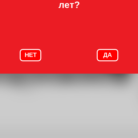
лет?
НЕТ
ДА
Grace Weston